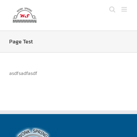
Skip
to
content
Page Test
asdfsadfasdf